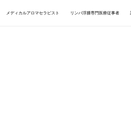
メディカルアロマセラピスト
リンパ浮腫専門医療従事者
保護中: ２６１０東京リンパ連絡ペー